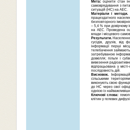
Мета:
оцінити стан ін
самоврядування з пита
ситуацій (НС) на АЕС.
Матеріали і методи.
Д
працездатного населен
безповторного імовірні
– 5,4 % при довірчому
на АЕС. Проведена оці
влади і місцевого самов
Результати.
Населення
сусідів, друзів, від
інформації перші міс
телебачення займають 
затребуваною інформаці
довкілля; пільги і су
вивезення радіоактивни
відпрацьована у місті
послідовність дій.
Висновок.
Інформацій
сільськими територія
виконують свою функці
до НС через свої офіц
однією із найважливіш
Ключові слова:
гемопо
клітин у гелевих дифуз