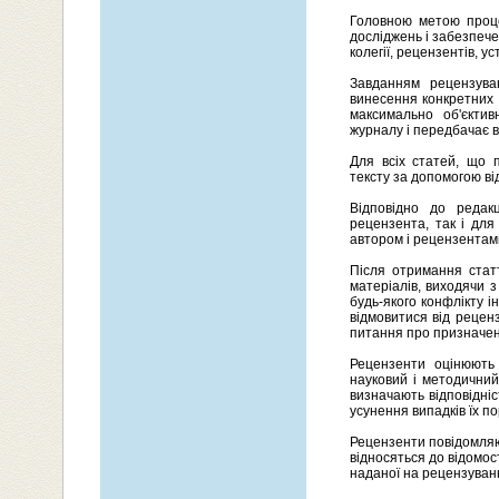
Головною метою проце
досліджень і забезпече
колегії, рецензентів, у
Завданням рецензува
винесення конкретних
максимально об'єктивн
журналу і передбачає вс
Для всіх статей, що п
тексту за допомогою ві
Відповідно до редак
рецензента, так і для
автором і рецензентами
Після отримання стат
матеріалів, виходячи з
будь-якого конфлікту і
відмовитися від рецен
питання про призначен
Рецензенти оцінюють в
науковий і методичний 
визначають відповідні
усунення випадків їх п
Рецензенти повідомляют
відносяться до відомо
наданої на рецензуванн