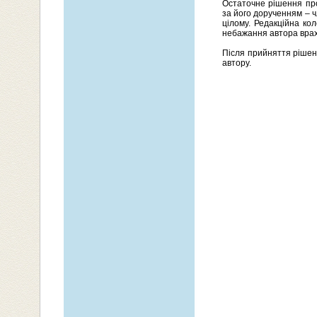
Остаточне рішення про
за його дорученням – чл
цілому. Редакційна ко
небажання автора врах
Після прийняття рішенн
автору.