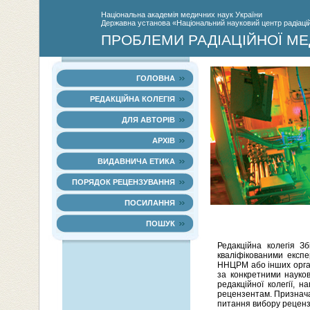
Нацiональна академiя медичних наук України
Державна установа «Національний науковий центр радіаційн
ПРОБЛЕМИ РАДІАЦІЙНОЇ МЕ
ГОЛОВНА
РЕДАКЦІЙНА КОЛЕГІЯ
ДЛЯ АВТОРІВ
АРХІВ
ВИДАВНИЧА ЕТИКА
ПОРЯДОК РЕЦЕНЗУВАННЯ
ПОСИЛАННЯ
ПОШУК
Редакційна колегія З
кваліфікованими експе
ННЦРМ або інших орган
за конкретними науков
редакційної колегії, 
рецензентам. Признача
питання вибору рецензе