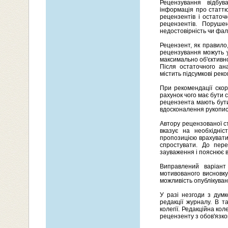
Рецензування відбув
інформація про статтю
рецензентів і остаточ
рецензентів. Поруше
недостовірність чи фал
Рецензент, як правило
рецензування можуть 
максимально об'єктивно
Після остаточного ан
містить підсумкові реко
При рекомендації скор
рахунок чого має бути
рецензента мають бут
вдосконалення рукопис
Автору рецензованої с
вказує на необхідніс
пропозицією врахувати
спростувати. До пере
зауваження і пояснює вс
Виправлений варіант
мотивованого висновку
можливість опублікува
У разі незгоди з дум
редакції журналу. В т
колегії. Редакційна к
рецензенту з обов'язк