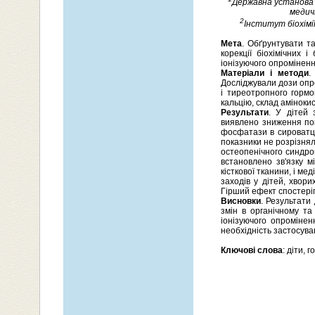
Державна установа 
медичн
2
Інститут біохімії
Мета
. Обґрунтувати т
корекції біохімічних і
іонізуючого опроміненн
Матеріали і методи
.
Досліджували дози опро
і тиреотропного гормо
кальцію, склад амінокис
Результати
. У дітей 
виявлено зниження пок
фосфатази в сироватці 
показники не розрізнял
остеопенічного синдром
встановлено зв'язку м
кісткової тканини, і м
заходів у дітей, хвори
Гірший ефект спостеріг
Висновки
. Результати
змін в органічному та
іонізуючого опроміненн
необхідність застосува
Ключові слова
: діти, 