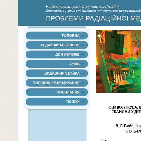
Нацiональна академiя медичних наук України
Державна установа «Національний науковий центр радіаційн
ПРОБЛЕМИ РАДІАЦІЙНОЇ МЕ
ГОЛОВНА
РЕДАКЦІЙНА КОЛЕГІЯ
ДЛЯ АВТОРІВ
АРХІВ
ВИДАВНИЧА ЕТИКА
ПОРЯДОК РЕЦЕНЗУВАННЯ
ПОСИЛАННЯ
ПОШУК
ОЦІНКА ЛІКУВАЛ
ТКАНИНИ У ДІ
В. Г. Бебешко
Т. О. Бел
1