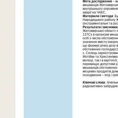
Мета
дослідження
– в
мешканців Житомирсько
внутрішнього опроміне
аварії на ЧАЕС.
Матеріали і методи
. Б
Народицького району Ж
(інструментальні та роз
Результати і висновки
Житомирської області з
137Cs в організмі мешка
осіб з числа обстежени
значення вмісту інкорп
що формує річну дозу в
обстежених господарст
с. Селець зареєстрован
Мотійки та Христинівка
молоці, так і в картопл
перевищує допустимі р
мешканців обстежених 
місцевих продуктів дом
походження – ягід і гриб
Ключові слова
:
лічильн
радіоактивно забруднен