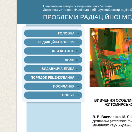
Нацiональна академiя медичних наук України
Державна установа «Національний науковий центр радіаційн
ПРОБЛЕМИ РАДІАЦІЙНОЇ МЕ
ГОЛОВНА
РЕДАКЦІЙНА КОЛЕГІЯ
ДЛЯ АВТОРІВ
АРХІВ
ВИДАВНИЧА ЕТИКА
ПОРЯДОК РЕЦЕНЗУВАННЯ
ПОСИЛАННЯ
ПОШУК
ВИВЧЕННЯ ОСОБЛИ
ЖИТОМИРСЬКОЇ
В. В. Василенко, М. Я. 
Державна установа “На
медичних наук України”,