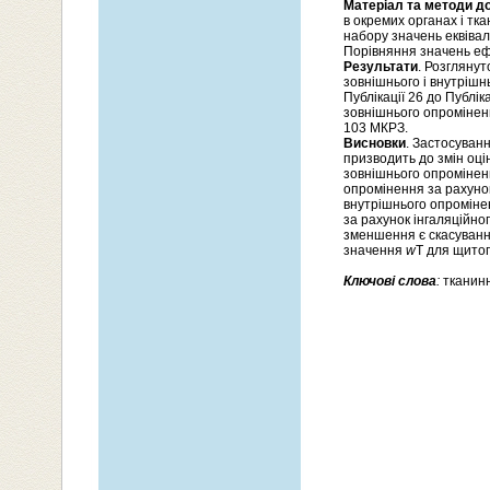
Матеріал та методи д
в окремих органах i тк
набору значень еквівал
Порівняння значень еф
Результати
. Розгляну
зовнішнього і внутріш
Публікації 26 до Публік
зовнішнього опромінення
103 МКРЗ.
Висновки
. Застосуван
призводить до змін оці
зовнішнього опроміненн
опромінення за рахунок
внутрішнього опроміне
за рахунок інгаляційн
зменшення є скасуванн
значення
w
T для щитоп
Ключові слова
:
тканинн