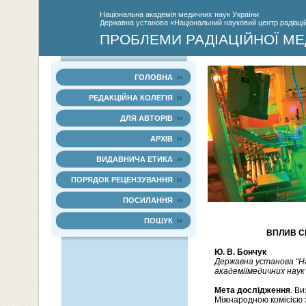
Нацiональна академiя медичних наук України
Державна установа «Національний науковий центр радіаційн
ПРОБЛЕМИ РАДІАЦІЙНОЇ МЕ
ГОЛОВНА
РЕДАКЦІЙНА КОЛЕГІЯ
ДЛЯ АВТОРІВ
АРХІВ
ВИДАВНИЧА ЕТИКА
ПОРЯДОК РЕЦЕНЗУВАННЯ
ПОСИЛАННЯ
ПОШУК
ВПЛИВ С
Ю. В. Бончук
Державна установа “На
академії
медичних наук 
Мета дослідження
. В
Міжнародною комісією з