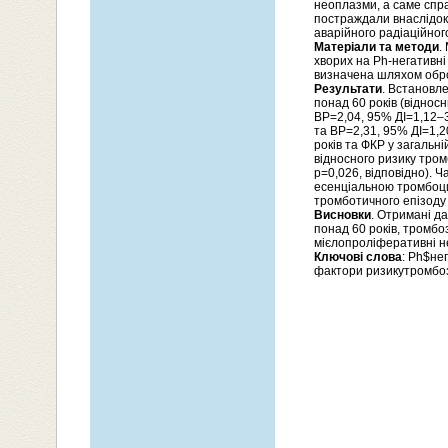
неоплазми, а саме спр
постраждали внаслідок 
аварійного радіаційног
Матеріали та методи
.
хворих на Ph-негативн
визначена шляхом обро
Результати
. Встановле
понад 60 років (відносн
ВР=2,04, 95% ДІ=1,12–3
та ВР=2,31, 95% ДІ=1,2
років та ФКР у загальн
відносного ризику тром
р=0,026, відповідно). 
есенціальною тромбоци
тромботичного епізоду 
Висновки
. Отримані д
понад 60 років, тромбо
мієлопроліферативні н
Ключові слова
: Ph$не
фактори ризикутромбоз