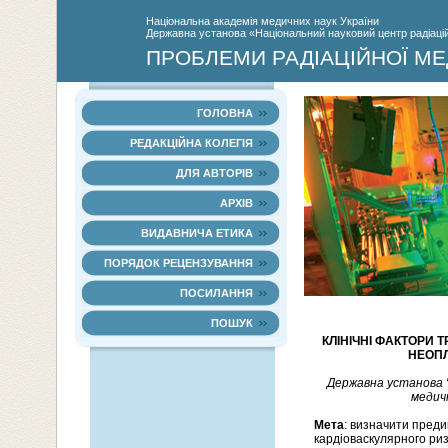
Нацiональна академiя медичних наук України
Державна установа «Національний науковий центр радіаційн
ПРОБЛЕМИ РАДІАЦІЙНОЇ МЕ
ГОЛОВНА
РЕДАКЦІЙНА КОЛЕГІЯ
ДЛЯ АВТОРІВ
АРХІВ
ВИДАВНИЧА ЕТИКА
ПОРЯДОК РЕЦЕНЗУВАННЯ
ПОСИЛАННЯ
ПОШУК
КЛІНІЧНІ ФАКТОРИ 
НЕОПЛ
Державна установа “
медичн
Мета
: визначити преди
кардіоваскулярного риз