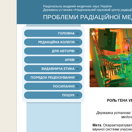
Нацiональна академiя медичних наук України
Державна установа «Національний науковий центр радіаційн
ПРОБЛЕМИ РАДІАЦІЙНОЇ МЕ
ГОЛОВНА
РЕДАКЦІЙНА КОЛЕГІЯ
ДЛЯ АВТОРІВ
АРХІВ
ВИДАВНИЧА ЕТИКА
ПОРЯДОК РЕЦЕНЗУВАННЯ
ПОСИЛАННЯ
ПОШУК
РОЛЬ ГЕНА
V
Державна установа “
медичн
Мета
. Охарактеризуват
імунної системи учасник