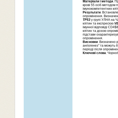
Матеріали і методи
. П
крові 55 осіб методом 
імунокомпетентних кліт
Результати
. Встановле
опромінення. Визначен
ТР53
у групі УЛНА на 
клітин та експресією
V
імунної відповіді CD4$
клітин та дозою опромі
підстави охарактеризув
опромінення.
Висновки
. Визначено р
ангіогенез” та можуть 
періоді після опроміне
Ключові слова
: Чорно