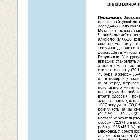
ВПЛИВ ВЖИВАНН
Передумова.
Зловживан
при значній увазі до 
досліджень щодо смертно
Мета:
ретроспективний
Чорнобильської катастр
алкоголю (МКХ-10 код
спостереженням у закл
токсичної дії алкогол
демографічні, математи
Результати.
У структу
випадків) становлять л
алкоголю мала такі р
етилового спирту (70,1
75 років, а жінок – 36–
жінок померли у праце
жінок; середня тривалі
потенційного життя (в
першої участі в робота
втрати здоров’я і при
здоров’я припадає на 5
1987 року участі (39,0 
роки участі. На час см
(64,2 %), ІІ – 89 осіб (3
настала через каліцтв
особам (72,3 % від всі
робіт у 1986 (46,7 %) т
Висновки.
У роботі фок
дії алкоголю серед УЛ