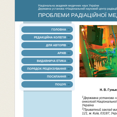
Нацiональна академiя медичних наук України
Державна установа «Національний науковий центр радіаційн
ПРОБЛЕМИ РАДІАЦІЙНОЇ МЕ
ГОЛОВНА
РЕДАКЦІЙНА КОЛЕГІЯ
ДЛЯ АВТОРІВ
АРХІВ
ВИДАВНИЧА ЕТИКА
ПОРЯДОК РЕЦЕНЗУВАННЯ
ПОСИЛАННЯ
ПОШУК
Н. В. Гуньк
1
Державна установа «Н
онкології Національної 
Україна
2
Приватний заклад вищ
121, м. Київ, 03187, Укр