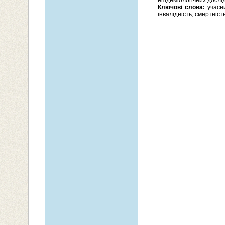
епідеміологічних дослі
Ключові слова:
учасни
інвалідність; смертність