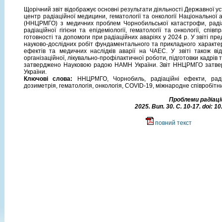
Щорічний звіт відображує основні результати діяльності Державної 
центр радіаційної медицини, гематології та онкології Національної 
(ННЦРМГО) з медичних проблем Чорнобильської катастрофи, радіац
радіаційної гігієни та епідеміології, гематології та онкології, спі
готовності та допомоги при радіаційних аваріях у 2024 р. У звіті пр
науково-дослідних робіт фундаментального та прикладного характер
ефектів та медичних наслідків аварії на ЧАЕС. У звіті також ві
організаційної, лікувально-профілактичної роботи, підготовки кадрі
затверджено Науковою радою НАМН України. Звіт ННЦРМГО затв
України.
Ключові слова:
ННЦРМГО, Чорнобиль, радіаційні ефекти, радіац
дозиметрія, гематологія, онкологія, COVID-19, міжнародне співробітн
Проблеми радіацій
2025. Вип. 30. C. 10-17. doi: 
повний текст