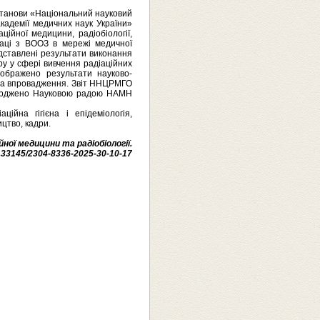
установи «Національний науковий
академії медичних наук України»
ійної медицини, радіобіології,
впраці з ВООЗ в мережі медичної
едставлені результати виконання
у у сфері вивчення радіаційних
дображено результати науково-
в та впровадження. Звіт ННЦРМГО
ерджено Науковою радою НАМН
ійна гігієна і епідеміологія,
ицтво, кадри.
ної медицини та радіобіології.
10.33145/2304-8336-2025-30-10-17