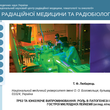
медичних наук України
іональний науковий центр радіаційної медицини, гематології та онкології»
РАДІАЦІЙНОЇ МЕДИЦИНИ ТА РАДІОБІОЛОГ
Т. Ф. Любарець
Національний медичний університет імені О. О. Богомольця, бульвар Т
01024, Україна
ТР53
ТА ІОНІЗУЮЧЕ ВИПРОМІНЮВАННЯ: РОЛЬ В ПАТОГЕНЕЗІ І
ГОСТРОЇ МІЄЛОЇДНОЇ ЛЕЙКЕМІЇ (огляд літе