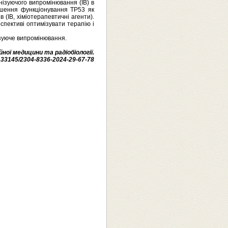
нізуючого випромінювання (ІВ) в
рушення функціонування ТР53 як
 (ІВ, хіміотерапевтичні агенти).
спективі оптимізувати терапію і
нізуюче випромінювання.
ної медицини та радіобіології.
10.33145/2304-8336-2024-29-67-78