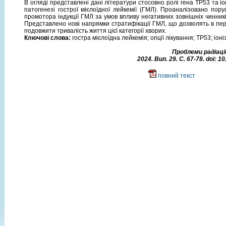
В огляді представлені дані літератури стосовно ролі гена ТР53 та іо
патогенезі гострої мієлоїдної лейкемії (ГМЛ). Проаналізовано по
промотора індукції ГМЛ за умов впливу негативних зовнішніх чинників
Представлено нові напрямки стратифікації ГМЛ, що дозволять в пер
подовжити тривалість життя цієї категорії хворих.
Ключові слова:
гостра мієлоїдна лейкемія; опції лікування; ТР53; іо
Проблеми радіацій
2024. Вип. 29. C. 67-78. doi: 
повний текст