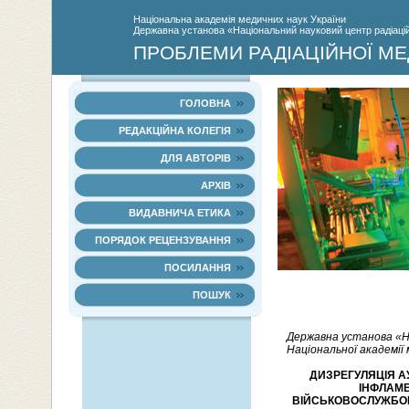
Нацiональна академiя медичних наук України
Державна установа «Національний науковий центр радіаційн
ПРОБЛЕМИ РАДІАЦІЙНОЇ МЕ
ГОЛОВНА
РЕДАКЦІЙНА КОЛЕГІЯ
ДЛЯ АВТОРІВ
АРХІВ
ВИДАВНИЧА ЕТИКА
ПОРЯДОК РЕЦЕНЗУВАННЯ
ПОСИЛАННЯ
ПОШУК
Державна установа «На
Національної академії м
ДИЗРЕГУЛЯЦІЯ А
ІНФЛАМЕ
ВІЙСЬКОВОСЛУЖБОВЦ