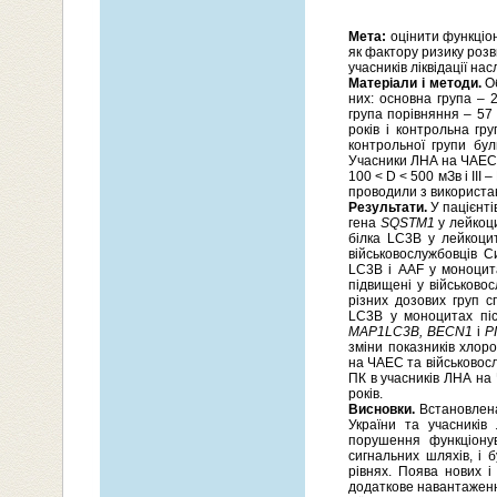
Мета:
оцінити функціон
як фактору ризику роз
учасників ліквідації нас
Матеріали і методи.
Об
них: основна група – 2
група порівняння – 57 у
років і контрольна гру
контрольної групи бул
Учасники ЛНА на ЧАЕС б
100 < D < 500 мЗв і ІІІ
проводили з використан
Результати.
У пацієнті
гена
SQSTM1
у лейкоц
білка LC3B у лейкоци
військовослужбовців С
LC3B і AAF у моноцита
підвищені у військово
різних дозових груп с
LC3B у моноцитах післ
MAP1LC3B, BECN1
і
P
зміни показників хлор
на ЧАЕС та військовосл
ПК в учасників ЛНА на 
років.
Висновки.
Встановлена
України та учасників
порушення функціонув
сигнальних шляхів, і 
рівнях. Поява нових і
додаткове навантаження