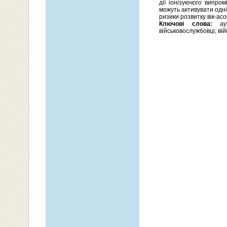
дії іонізуючого випро
можуть активувати одні
ризики розвитку вік-асо
Ключові слова:
аут
військовослужбовці; ві