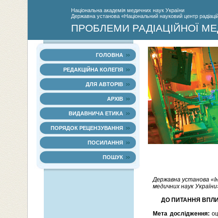
Нацiональна академiя медичних наук України
Державна установа «Національний науковий центр радіаційн
ПРОБЛЕМИ РАДІАЦІЙНОЇ МЕ
ГОЛОВНА
РЕДАКЦІЙНА КОЛЕГІЯ
ДЛЯ АВТОРІВ
АРХІВ
ВИДАВНИЧА ЕТИКА
ПОРЯДОК РЕЦЕНЗУВАННЯ
ПОСИЛАННЯ
ПОШУК
Державна установа «Ін
медичних наук України»
ДО ПИТАННЯ ВПЛИ
Мета дослідження:
оц