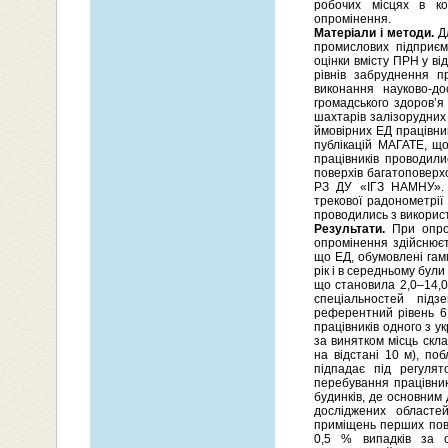
робочих місцях в кон
опромінення.
Матеріали і методи.
Дл
промислових підприєм
оцінки вмісту ПРН у ві
рівнів забруднення п
виконання науково-до
громадського здоров’я
шахтарів залізорудних
ймовірних ЕД працівни
публікацій МАГАТЕ, що
працівників проводил
поверхів багатоповерхо
РЗ ДУ «ІГЗ НАМНУ». 
трекової радонометрії
проводились з викорис
Результати.
При опром
опромінення здійснюєт
що ЕД, обумовлені гам
рік і в середньому бул
що становила 2,0–14,0 
спеціальностей під
референтний рівень 6 
працівників одного з у
за винятком місць скла
на відстані 10 м), по
підпадає під регуля
перебування працівни
будинків, де основним
досліджених областе
приміщень перших пове
0,5 % випадків за 