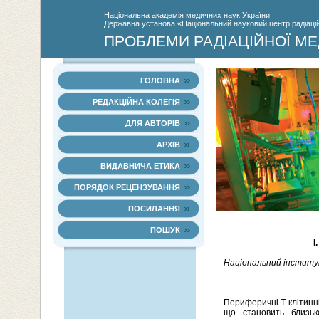
Нацiональна академiя медичних наук України
Державна установа «Національний науковий центр радіаційн
ПРОБЛЕМИ РАДІАЦІЙНОЇ МЕ
ГОЛОВНА
РЕДАКЦІЙНА КОЛЕГІЯ
ДЛЯ АВТОРІВ
АРХІВ
ВИДАВНИЧА ЕТИКА
ПОРЯДОК РЕЦЕНЗУВАННЯ
ПОСИЛАННЯ
ПОШУК
І
Національний інститут р
Периферичні Т-клітинн
що становить близьк