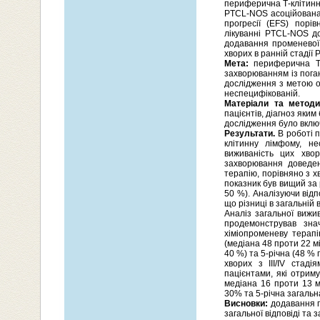
периферична Т-клітинн
PTCL-NOS асоційована 
прогресії (EFS) порі
лікуванні PTCL-NOS до
додавання променевої 
хворих в ранній стадії 
Мета:
периферична Т-к
захворюванням із пога
дослідження з метою о
неспецифікованій.
Матеріали та методи
пацієнтів, діагноз яким
дослідження було вклю
Результати.
В роботі п
клітинну лімфому, не
виживаність цих хвор
захворювання доведен
терапію, порівняно з х
показник був вищий за 
50 %). Аналізуючи відп
що різниці в загальній в
Аналіз загальної вижив
продемонстрував зна
хіміопроменеву терапі
(медіана 48 проти 22 м
40 %) та 5-річна (48 % 
хворих з ІІІ/ІV стад
пацієнтами, які отриму
медіана 16 проти 13 м
30% та 5-річна загальн
Висновки:
додавання п
загальної відповіді та 