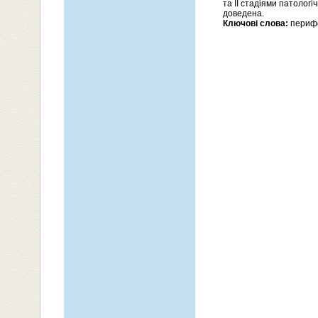
та ІІ стадіями патологі
доведена.
Ключові слова:
перифе