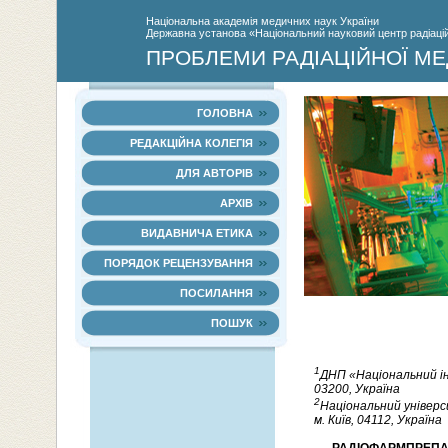
Нацiональна академiя медичних наук України
Державна установа «Національний науковий центр радіаційн
ПРОБЛЕМИ РАДІАЦІЙНОЇ МЕ
ГОЛОВНА
РЕДАКЦІЙНА КОЛЕГІЯ
ДЛЯ АВТОРІВ
АРХІВ
ВИДАВНИЧА ЕТИКА
ПОРЯДОК РЕЦЕНЗУВАННЯ
ПОСИЛАННЯ
ПОШУК
1
ДНП «Національний інс
03200, Україна
2
Національний універс
м. Київ, 04112, Україна