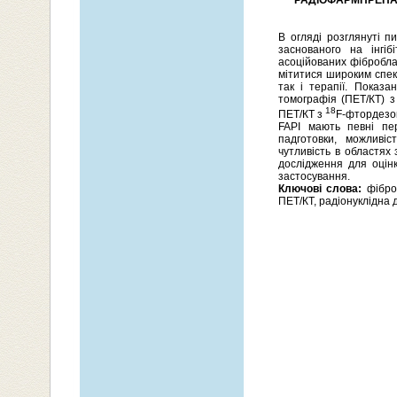
РАДІОФАРМПРЕПАР
В огляді розглянуті п
заснованого на інгі
асоційованих фіброблас
мітитися широким спек
так і терапії. Показ
томографія (ПЕТ/КТ) з
18
ПЕТ/КТ з
F-фтордезо
FAPI мають певні пе
падготовки, можливі
чутливість в областях
дослідження для оцінк
застосування.
Ключові слова:
фіброб
ПЕТ/КТ, радіонуклідна д