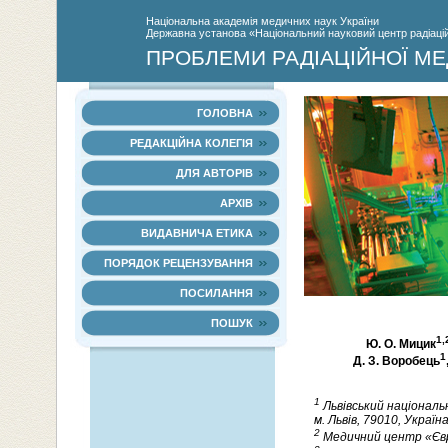
Нацiональна академiя медичних наук України
Державна установа «Національний науковий центр радіаційн
ПРОБЛЕМИ РАДІАЦІЙНОЇ МЕ
ГОЛОВНА
РЕДАКЦІЙНА КОЛЕГІЯ
ДЛЯ АВТОРІВ
АРХІВ
ВИДАВНИЧА ЕТИКА
ПОРЯДОК РЕЦЕНЗУВАННЯ
ПОСИЛАННЯ
ПОШУК
1,
Ю. О. Мицик
1
Д. З. Воробець
1
Львівський національ
м. Львів, 79010, Україн
2
Медичний центр «Єврок