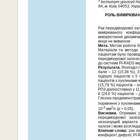
3
Інститут урології На
9А, м. Київ, 04053, Укра
РОЛЬ ВИМІРЮВАН
Рак передміхурової за
вимірюваного коефіц
використання динамічн
кінця не вивченою
Мета.
Метою роботи бу
Матеріали та методи. 
пацієнтам було провед
передміхурової залози
до системи PI-RADS верс
Результати.
Розподіл п
бали – 12 (15,38 %), 3
підгрупі пацієнтів з 
пацієнтів з пухлинами в
(15,79 %) пацієнтів – 
РПЗ діагностовано у 11 
6 (24,0 %) пацієнтів –
Глісона продемонструв
порівнянні з пухлинами 
-3
2
10
мм
/с (р < 0,05).
Висновки.
Отримані ре
передміхурової зало
незначущий варіанти 
залози і може розгляда
Ключові слова:
рак пе
коефіцієнт дифузії, PI