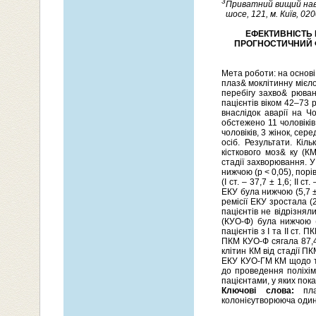
3
Приватний вищий навч
шосе, 121, м. Київ, 020
ЕФЕКТИВНІСТЬ 
ПРОГНОСТИЧНИЙ Ф
Мета роботи: на основі
плаз& моклітинну мієло
перебігу захво& рюван
пацієнтів віком 42–73 
внаслідок аварії на Ч
обстежено 11 чоловіків,
чоловіків, 3 жінок, сере
осіб. Результати. Кіл
кісткового моз& ку (К
стадії захворювання. У 
нижчою (p < 0,05), порі
(І ст. – 37,7 ± 1,6; ІІ с
ЕКУ була нижчою (5,7 ± 
ремісії ЕКУ зростала (
пацієнтів не відрізнял
(КУО-Ф) була нижчою (
пацієнтів з I та ІІ ст. 
ПКМ КУО-Ф сягала 87,4 
клітин КМ від стадії П
ЕКУ КУО-ГМ КМ щодо три
до проведення поліхім
пацієнтами, у яких пока
Ключові слова:
плаз
колонієутворююча один