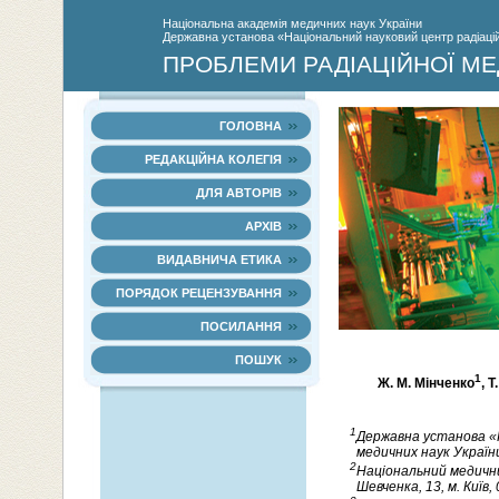
Нацiональна академiя медичних наук України
Державна установа «Національний науковий центр радіаційн
ПРОБЛЕМИ РАДІАЦІЙНОЇ МЕ
ГОЛОВНА
РЕДАКЦІЙНА КОЛЕГІЯ
ДЛЯ АВТОРІВ
АРХІВ
ВИДАВНИЧА ЕТИКА
ПОРЯДОК РЕЦЕНЗУВАННЯ
ПОСИЛАННЯ
ПОШУК
1
Ж. М. Мінченко
, 
1
Державна установа «Н
медичних наук України»,
2
Національний медични
Шевченка, 13, м. Київ,