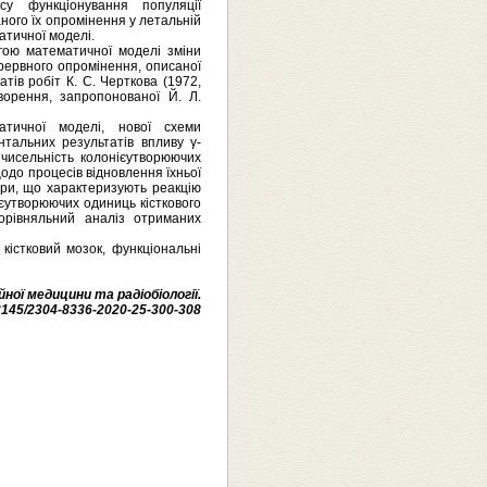
су функціонування популяції
ного їх опромінення у летальній
атичної моделі.
гою математичної моделі зміни
ерервного опромінення, описаної
тів робіт К. С. Черткова (1972,
орення, запропонованої Й. Л.
тичної моделі, нової схеми
тальних результатів впливу γ-
чисельність колонієутворюючих
одо процесів відновлення їхньої
три, що характеризують реакцію
ієутворюючих одиниць кісткового
порівняльний аналіз отриманих
кістковий мозок, функціональні
ної медицини та радіобіології.
.33145/2304-8336-2020-25-300-308