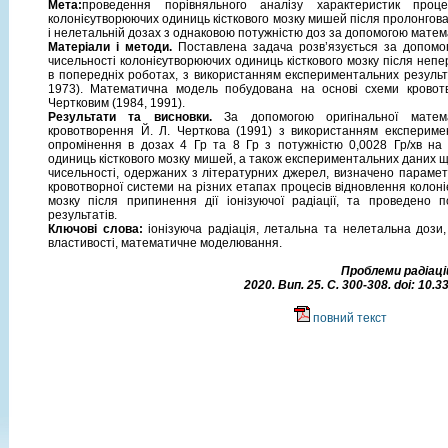
Мета:
проведення порівняльного аналізу характеристик проце
колонієутворюючих одиниць кісткового мозку мишей після пролонгова
і нелетальній дозах з однаковою потужністю доз за допомогою матем
Матеріали і методи.
Поставлена задача розв’язується за допомо
чисельності колонієутворюючих одиниць кісткового мозку після неп
в попередніх роботах, з використанням експериментальних результа
1973). Математична модель побудована на основі схеми кровотв
Чертковим (1984, 1991).
Результати та висновки.
За допомогою оригінальної матема
кровотворення Й. Л. Черткова (1991) з використанням експеримен
опромінення в дозах 4 Гр та 8 Гр з потужністю 0,0028 Гр/хв на 
одиниць кісткового мозку мишей, а також експериментальних даних щ
чисельності, одержаних з літературних джерел, визначено параме
кровотворної системи на різних етапах процесів відновлення колон
мозку після припинення дії іонізуючої радіації, та проведено 
результатів.
Ключові слова:
іонізуюча радіація, летальна та нелетальна дози, 
властивості, математичне моделювання.
Проблеми радіацій
2020. Вип. 25. C. 300-308. doi: 10
повний текст