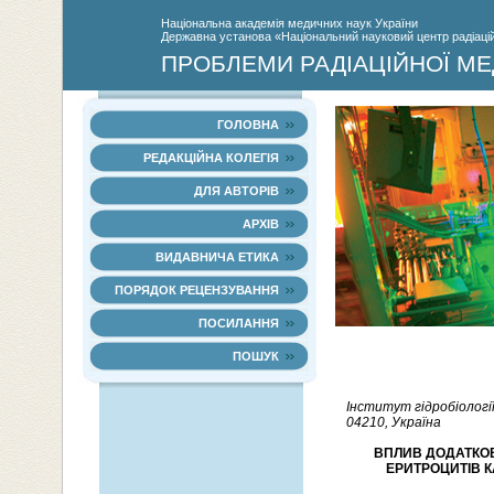
Нацiональна академiя медичних наук України
Державна установа «Національний науковий центр радіаційн
ПРОБЛЕМИ РАДІАЦІЙНОЇ МЕ
ГОЛОВНА
РЕДАКЦІЙНА КОЛЕГІЯ
ДЛЯ АВТОРІВ
АРХІВ
ВИДАВНИЧА ЕТИКА
ПОРЯДОК РЕЦЕНЗУВАННЯ
ПОСИЛАННЯ
ПОШУК
Інститут гідробіології 
04210, Україна
ВПЛИВ ДОДАТКО
ЕРИТРОЦИТІВ К