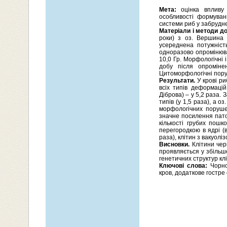
Мета:
оцінка впливу 
особливості формуванн
системи риб у забрудн
Матеріали і методи д
роки) з оз. Вершина 
усереднена потужність
одноразово опромінювал
10,0 Гр. Морфологічні 
добу після опроміне
Цитоморфологічні пору
Результати.
У крові ри
всіх типів деформацій
Діброва) – у 5,2 раза.
типів (у 1,5 раза), а 
морфологічних поруше
значне посилення пато
кількості грубих пошк
перегородкою в ядрі (в
раза), клітин з вакуолі
Висновки.
Клітини чер
проявляється у збільше
генетичних структур кл
Ключові слова:
Чорно
кров, додаткове гостр