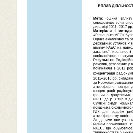
ВПЛИВ ДІЯЛЬНОСТ
Мета:
оцінка впливу 
середовище зони спост
динаміці 2011–2017 рр.
Матеріали і методи.
«Рівненська АЕС» було
Оцінка екологічної та 
державних установ Рів
впливу РАЕС на навкол
загальної чисельності
соціологічного опитув
Результати.
Радіаційн
речовин, утворених у в
починаючи з 2011 рок
концентрації радіонуклі
2011–2016 рр. складают
за Нормами радіаційної
атмосферне повітря д
концентрації радіону
гранично допустимих 
РАЕС до р. Стир в ди
Сумісні скиди комун
показника біохімічног
ГДК для водойм рибо
атмосферному повітрі
За даними опитування
місцем проживання, є 
РАЕС, що обумовлює в
тривожності та оцінкам