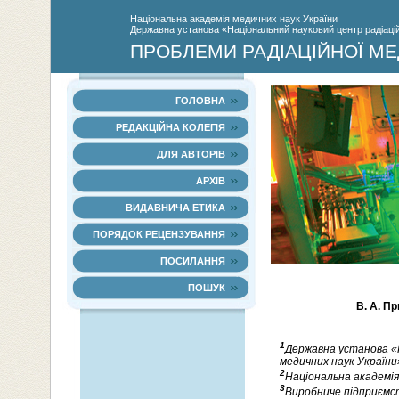
Нацiональна академiя медичних наук України
Державна установа «Національний науковий центр радіаційн
ПРОБЛЕМИ РАДІАЦІЙНОЇ МЕ
ГОЛОВНА
РЕДАКЦІЙНА КОЛЕГІЯ
ДЛЯ АВТОРІВ
АРХІВ
ВИДАВНИЧА ЕТИКА
ПОРЯДОК РЕЦЕНЗУВАННЯ
ПОСИЛАННЯ
ПОШУК
В. А. П
1
Державна установа «Н
медичних наук України»,
2
Національна академія 
3
Виробниче підприємст