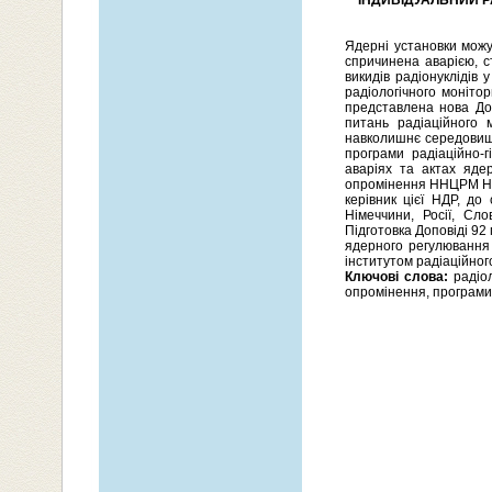
ІНДИВІДУАЛЬНИЙ Р
Ядерні установки можу
спричинена аварією, 
викидів радіонуклідів
радіологічного моніто
представлена нова Доп
питань радіаційного 
навколишнє середовище
програми радіаційно-г
аваріях та актах яде
опромінення ННЦРМ НАМ
керівник цієї НДР, до
Німеччини, Росії, Сло
Підготовка Доповіді 9
ядерного регулювання
інститутом радіаційног
Ключові слова:
радіол
опромінення, програми 