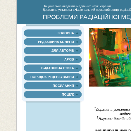
Нацiональна академiя медичних наук України
Державна установа «Національний науковий центр радіаційн
ПРОБЛЕМИ РАДІАЦІЙНОЇ МЕ
ГОЛОВНА
РЕДАКЦІЙНА КОЛЕГІЯ
ДЛЯ АВТОРІВ
АРХІВ
ВИДАВНИЧА ЕТИКА
ПОРЯДОК РЕЦЕНЗУВАННЯ
ПОСИЛАННЯ
ПОШУК
1
Державна установа «
медичн
2
Науково-дослідний 