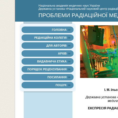
Нацiональна академiя медичних наук України
Державна установа «Національний науковий центр радіаційн
ПРОБЛЕМИ РАДІАЦІЙНОЇ МЕ
ГОЛОВНА
РЕДАКЦІЙНА КОЛЕГІЯ
ДЛЯ АВТОРІВ
АРХІВ
ВИДАВНИЧА ЕТИКА
ПОРЯДОК РЕЦЕНЗУВАННЯ
ПОСИЛАННЯ
ПОШУК
І. М. Іль
Державна установа «
медичн
ЕКСПРЕСІЯ РАДІА