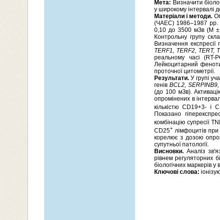
Мета:
Визначити біолог
у широкому інтервалі д
Матеріали і методи.
Об
(ЧАЕС) 1986–1987 рр. 
0,10 до 3500 мЗв (М ± 
Контрольну групу скла
Визначення експресії 
TERF1, TERF2, TERT, 
реальному часі (RT-
Лейкоцитарний фенотип
проточної цитометрії.
Результати.
У групі уч
генів
BCL2, SERPINB9
(до 100 мЗв). Активац
опромінених в інтервал
кількістю CD19+3- і 
Показано гіперекспр
комбінацію супресії TN
+
CD25
лімфоцитів при 
корелює з дозою опро
супутньої патології.
Висновки.
Аналіз зв'яз
рівнем регуляторних б
біологічних маркерів у
Ключові слова:
іонізую