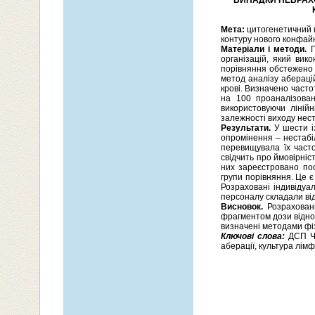
ВИПАДКИ НЕВРАХ
Мета:
цитогенетичний к
контуру нового конфай
Матеріали і методи.
П
організацій, який вик
порівняння обстежено 
метод аналізу абераці
крові. Визначено част
на 100 проаналізован
використовуючи лінійн
залежності виходу неста
Результати.
У шести із
опромінення – нестабі
перевищувала їх часто
свідчить про ймовірніс
них зареєстровано поо
групи порівняння. Це є 
Розраховані індивідуа
персоналу складали від
Висновок.
Розраховані
фрагментом дози відно
визначені методами фіз
Ключові слова:
ДСП ЧА
аберації, культура лімф