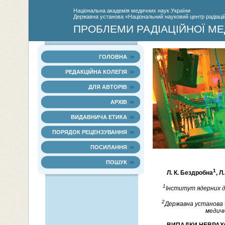
Нацiональна академiя медичних наук України
Державна установа «Національний науковий центр радіаційн
ПРОБЛЕМИ РАДІАЦІЙНОЇ МЕ
ГОЛОВНА
РЕДАКЦІЙНА КОЛЕГІЯ
ДЛЯ АВТОРІВ
АРХІВ
ВИДАВНИЧА ЕТИКА
ПОРЯДОК РЕЦЕНЗУВАННЯ
ПОСИЛАННЯ
ПОШУК
1
Л. К. Бездробна
, Л
1
Інститут ядерних до
2
Державна установа 
медичн