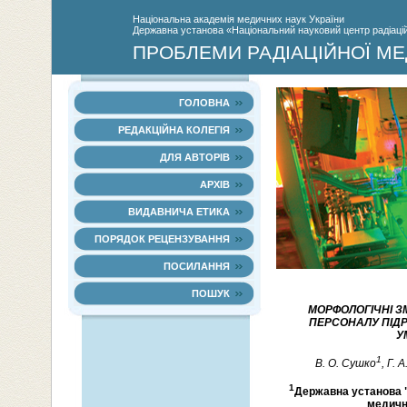
Нацiональна академiя медичних наук України
Державна установа «Національний науковий центр радіаційн
ПРОБЛЕМИ РАДІАЦІЙНОЇ МЕ
ГОЛОВНА
РЕДАКЦІЙНА КОЛЕГІЯ
ДЛЯ АВТОРІВ
АРХІВ
ВИДАВНИЧА ЕТИКА
ПОРЯДОК РЕЦЕНЗУВАННЯ
ПОСИЛАННЯ
ПОШУК
МОРФОЛОГІЧНІ З
ПЕРСОНАЛУ ПІДР
У
1
В. О. Сушко
, Г. 
1
Державна установа "
медични