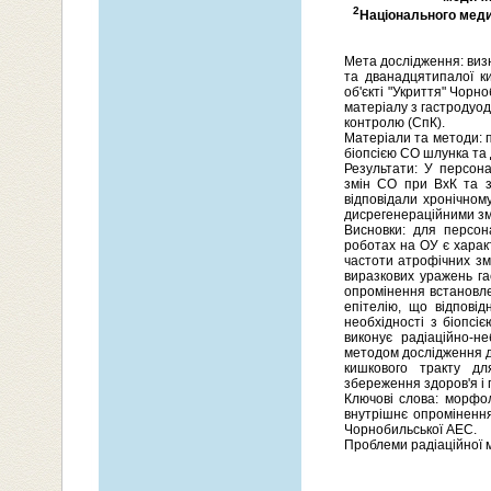
2
Національного медич
Мета дослідження: виз
та дванадцятипалої к
об'єкті "Укриття" Чорн
матеріалу з гастродуод
контролю (СпК).
Матеріали та методи: 
біопсією СО шлунка та 
Результати: У персона
змін СО при ВхК та з
відповідали хронічному
дисрегенераційними змі
Висновки: для персон
роботах на ОУ є харак
частоти атрофічних зм
виразкових уражень га
опромінення встановлен
епітелію, що відпові
необхідності з біопсі
виконує радіаційно-
методом дослідження д
кишкового тракту дл
збереження здоров'я і 
Ключові слова: морфол
внутрішнє опромінення
Чорнобильської АЕС.
Проблеми радіаційної м