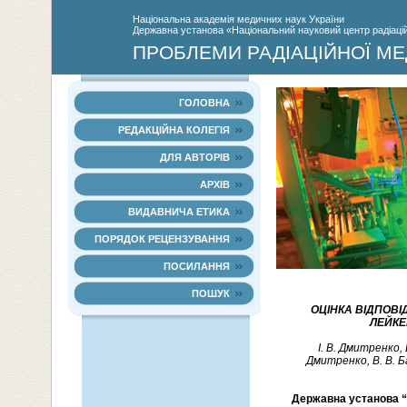
Нацiональна академiя медичних наук України
Державна установа «Національний науковий центр радіаційн
ПРОБЛЕМИ РАДІАЦІЙНОЇ МЕ
ГОЛОВНА
РЕДАКЦІЙНА КОЛЕГІЯ
ДЛЯ АВТОРІВ
АРХІВ
ВИДАВНИЧА ЕТИКА
ПОРЯДОК РЕЦЕНЗУВАННЯ
ПОСИЛАННЯ
ПОШУК
ОЦІНКА ВІДПОВІ
ЛЕЙКЕ
І. В. Дмитренко, 
Дмитренко, В. В. Ба
Державна установа “