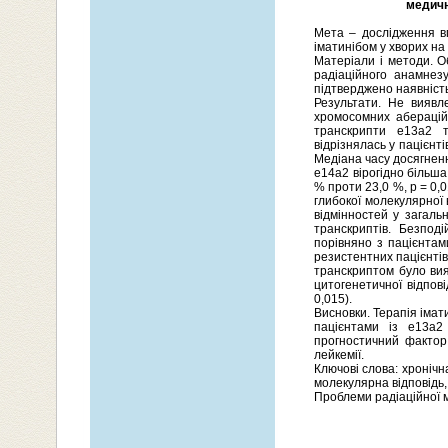
медични
Мета – дослідження в
іматинібом у хворих на
Матеріали і методи. О
радіаційного анамнез
підтверджено наявність
Результати. Не виявл
хромосомних аберацій 
транскрипти е13а2 т
відрізнялась у пацієнті
Медіана часу досягнення
е14а2 вірогідно більша
% проти 23,0 %, р = 0,0
глибокої молекулярної 
відмінностей у загаль
транскриптів. Безпод
порівняно з пацієнтам
резистентних пацієнтів
транскриптом було вия
цитогенетичної відпові
0,015).
Висновки. Терапія іма
пацієнтами із е13а2
прогностичний фактор 
лейкемії.
Ключові слова: хронічн
молекулярна відповідь,
Проблеми радіаційної м