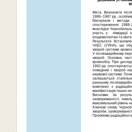
Державна установа 
М
Мета. Визначити після
1986–1987 рр., особлив
Матеріали і методи. 
спостереження 1988-
внаслідок Чорнобильськ
участь у ліквідації 
епідеміологічні та мат
Результати. Встановлен
ЧАЕС (УЛНА), що обу
хвороб системи кровооб
У післяаварійному пері
хвороб. Основна част
кровообігу. При дослі
1992 рр. спостерігаєть
поведінки і хвороб не
нервової системи. Почи
залишається стабільн
ранньому післяаварійн
комплексі з радіацій
маніфестацію інших не
Висновки. За резуль
захворюваності, інвал
максимальний рівень не
Ключові слова: Чорноби
хвороби, захворюваніст
Проблеми радіаційної м