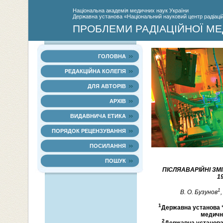
Нацiональна академiя медичних наук України
Державна установа «Національний науковий центр радіаційн
ПРОБЛЕМИ РАДІАЦІЙНОЇ МЕ
ГОЛОВНА
РЕДАКЦІЙНА КОЛЕГІЯ
ДЛЯ АВТОРІВ
АРХІВ
ВИДАВНИЧА ЕТИКА
ПОРЯДОК РЕЦЕНЗУВАННЯ
ПОСИЛАННЯ
ПОШУК
ПІСЛЯАВАРІЙНІ ЗМІ
1
1
В. О. Бузунов
1
Державна установа “
медични
2